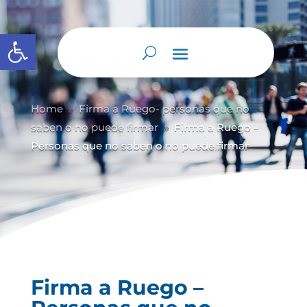
Abrir barra de herramientas
Home
Firma a Ruego- personas que no
9
saben o no puede firmar
Firma a Ruego –
9
Personas que no saben o no puede firmar
Firma a Ruego –