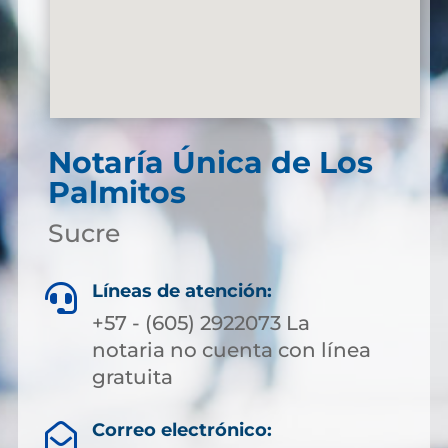
Notaría Única de Los
Palmitos
Sucre
Líneas de atención:

+57 - (605) 2922073 La
notaria no cuenta con línea
gratuita
Correo electrónico:
