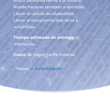
Asistir personalmente a la notaría.
Puede hacerse también a domicilio.
Llevar la cédula de ciudadanía.
Llevar el documento que se va a
autenticar.
Tiempo estimado de entrega:
El
mismo día.
Costo: SÍ.
Según tarifa notarial.
Home
Autenticación
9