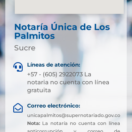
Notaría Única de Los
Palmitos
Sucre
Líneas de atención:

+57 - (605) 2922073 La
notaria no cuenta con línea
gratuita
Correo electrónico:

unicapalmitos@supernotariado.gov.co
Nota:
La notaría no cuenta con línea
anticorrupción y correo de