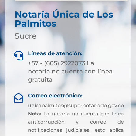
Notaría Única de Los
Palmitos
Sucre
Líneas de atención:

+57 - (605) 2922073 La
notaria no cuenta con línea
gratuita
Correo electrónico:

unicapalmitos@supernotariado.gov.co
Nota:
La notaría no cuenta con línea
anticorrupción y correo de
notificaciones judiciales, esto aplica