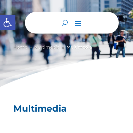
Abrir barra de herramientas
Home
Multimedia
Multimedia
9
9
Multimedia