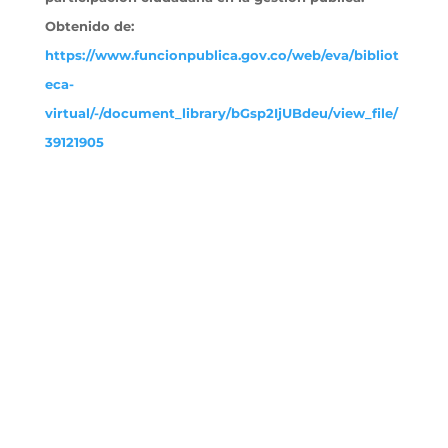
Obtenido
de:
https://www.funcionpublica.gov.co/web/eva/bibliot
eca-
virtual/-/document_library/bGsp2IjUBdeu/view_file/
39121905