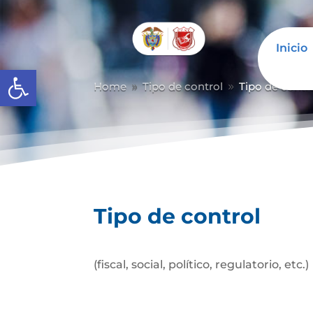
Inicio
Abrir barra de herramientas
Home
Tipo de control
Tipo de contr
9
9
Tipo de control
(fiscal, social, político, regulatorio, etc.)