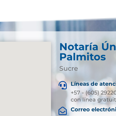
Notaría Ún
Palmitos
Sucre
Líneas de atenc

+57 - (605) 2922
con línea gratui
Correo electrón
