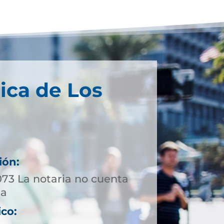
ica de Los
ión:
073 La notaria no cuenta
ta
ico: