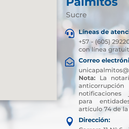
Palmitos
Sucre
Líneas de atenc

+57 - (605) 2922
con línea gratui
Correo electrón

unicapalmitos@
Nota:
La notarí
anticorrup
notificaciones 
para entidade
artículo 74 de la
Dirección:
