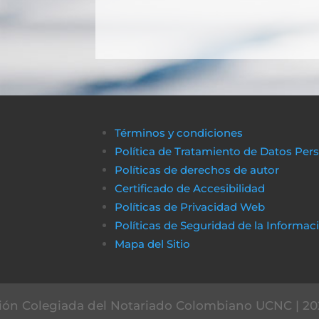
Términos y condiciones
Política de Tratamiento de Datos Per
Políticas de derechos de autor
Certificado de Accesibilidad
Políticas de Privacidad Web
Políticas de Seguridad de la Informac
Mapa del Sitio
ón Colegiada del Notariado Colombiano UCNC | 20