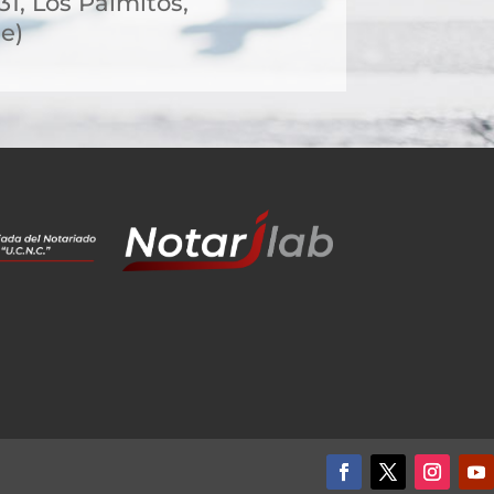
 31, Los Palmitos,
e)