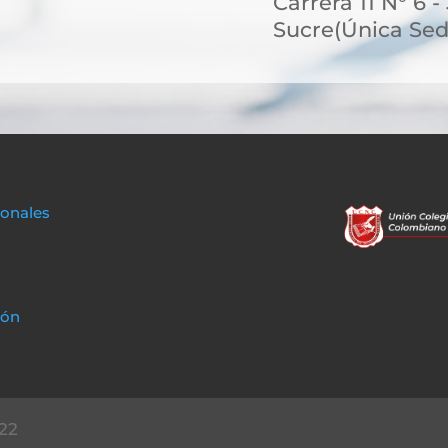
Carrera 11 N° 6 -
Sucre(Única Sed
sonales
ión
22