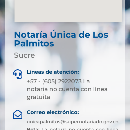
Notaría Única de Los
Palmitos
Sucre
Líneas de atención:

+57 - (605) 2922073 La
notaria no cuenta con línea
gratuita
Correo electrónico:

unicapalmitos@supernotariado.gov.co
Nota:
La notaría no cuenta con línea