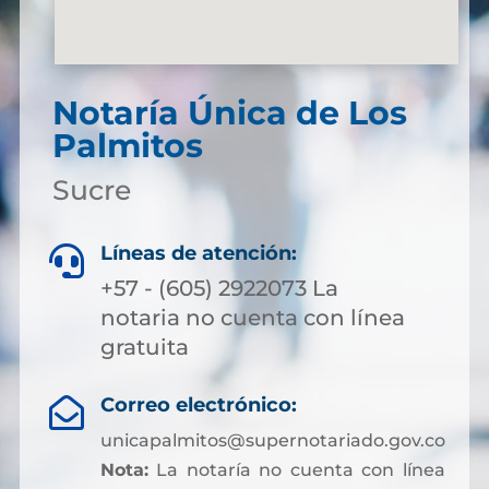
Notaría Única de Los
Palmitos
Sucre
Líneas de atención:

+57 - (605) 2922073 La
notaria no cuenta con línea
gratuita
Correo electrónico:

unicapalmitos@supernotariado.gov.co
Nota:
La notaría no cuenta con línea